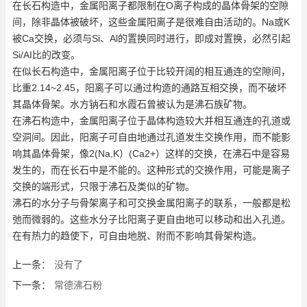
在长石构造中，金属阳离子都限制在O离子构成的晶体骨架的空隙
间，除非晶体被破坏，这些金属阳离子是很难自由活动的。Na或K
被Ca交换，必须与Si、Al的置换同时进行，即成对置换，必然引起
Si/AI比的改变。
在似长石构造中，金属阳离子位于比较开阔的相互通连的空隙间，
比重2.14~2.45，阳离子可以通过构造的通路互相交换，而不破坏
其晶体骨架。水方钠石和水霞石曾被认为是沸石族矿物。
在沸石构造中，金属阳离子位于晶体构造较大并相互通连的孔道或
空洞间。因此，阳离子可自由地通过孔道发生交换作用，而不能影
响其晶体骨架，像2(Na,K）(Ca2+）这样的交换，在沸石中是容易
发生的，而在长石中是不能的。这种形式的交换作用，可能是离子
交换的端形式，只限于沸石及类似的矿物。
沸石的水分子与骨架离子和可交换金属阳离子的联系，一般都是松
弛而微弱的。这些水分子比阳离子更自由地可以移动和出入孔道。
在有热力的趋使下，可自由地脱、附而不影响其骨架构造。
上一条：
没有了
下一条：
常德沸石粉