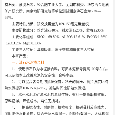
有石英、蒙脱石等，经合肥工业大学、芜湖市科委、华东冶金地质
矿产研究所、南京地矿研究院等单位测试测定沸石含为
55%
—
68%
。
主要特性指标：铵交换容量为
109
-
150
毫克当量
/
克
主要矿物成分：丝光沸石
40%
、斜发沸石
20%
、蒙脱石
30%
主要化学组成：
SIO2
：
69.89% AL2O3:12.61% Fe2O3:1.66%
CaO:3.2% MgO:0.13%
主要三大特征：具有吸附、离子交换和催化三大特征
本矿产品：
一、沸石水泥掺合料
1
、
使用沸石作为水泥掺合料，可把水泥标号提高
100
号左右。
可以从根本上改善水泥的安定性，合格率高
。
2
、
可以提高各令期的抗拉强度，
28
天的抗压、抗拉强度比纯
熟水泥提高
100
-
150kg/cm2
。凝结时间比矿渣水泥短。
3
、
沸石水泥比矿渣水泥的易磨性好，有利于提高磨机效率，
原料易得，降低成本，吨位无损耗。
4
、
可提高抗渗性、耐磨性、抗拉强度、抗碱骨料反应能力，
同时降低水化放热，适合于防水混凝土、耐腐蚀混凝土、大体积混