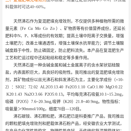
料载体时可达
40~60%
。
天然沸石作为复混肥填充增效剂，不仅提供多种植物所需的微
量元素（
Fe Cu Mo Co Zo
）、矿物质等有价值营养成份，还延长
肥料中
N
、
P
、
K
等成份的有效期；提高土壤中阳离子交换量，增强
土壤肥力；改善土壤通透性，增强土壤保水抗旱能力；调节土壤酸
碱度趋于中性，防止磷固定，防止肥料流失。本产品在复混肥生产
工艺和贮运过程中还起粘结和稳定等多重作用。
天然沸石是一种含碱金属和碱土金属离子的含水架状铝硅酸
盐，内表面积巨大，具良好的吸附性。我司推出的复混肥填充增效
剂，其矿物成份以丝光沸石和斜发沸石为主，主要化学成份（
×10
-
2
）：
SIO2
：
72.02 AL2O3:13.40 Fe2O3:1.10 CaO:1.80 MgO:0.22
K20:1.43 Na2O:3.66 P2O5:0.13
。平均每克沸石吸氨
10.1~15.2mg
，
吸磷（
P2O5
）
7.6~20.3mg,
吸钾（
K20
）
21.8~40.9mg
。物性指标：
吸氨量＞
90mmol/100g
，细度
70
目
—
120
目。
沸石碳铵、沸石颗粒肥，沸石肥已是科委推广产品，我司推出
的颗粒肥填充增效剂和肥载体沸石粉产品，经安徽农业大学测试，
在产品中化学性能稳定，物理性能良好。于传统的复混肥载体如：