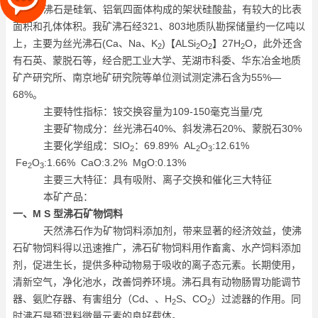
沸石是硅氧、铝氧四面体构成的架状硅酸盐，有较大的比表
面积和孔体体积。我矿沸石经321、803地质队勘探储量约一亿吨以
上，主要为丝光沸石(Ca、Na、K
)【ALSi
O
】27H
O，此外还含
2
2
2
2
有石英、蒙脱石等，经合肥工业大学、芜湖市科委、华东冶金地质
矿产研究所、南京地矿研究院等单位测试测定沸石含为55%—
68%。
主要特性指标：铵交换容量为109-150毫克当量/克
主要矿物成分：丝光沸石40%、斜发沸石20%、蒙脱石30%
主要化学组成：SIO
：69.89% AL
O
:12.61%
2
2
3
Fe
O
:1.66% CaO:3.2% MgO:0.13%
2
3
主要三大特征：具有吸附、离子交换和催化三大特征
本矿产品：
一、M S 型沸石矿物饲料
天然沸石作为矿物饲料添加剂，带来显著的经济效益，使沸
石矿物饲料得以迅速推广，沸石矿物饲料用作畜禽、水产饲料添加
剂，促进生长，提供多种动物易于吸收的离子态元素。长期使用，
清新空气，净化池水，改善饲养环境。沸石具有动物肠胃功能调节
器、氨贮存器、有害组分（Cd、、H
S、CO
）过滤器的作用。同
2
2
时沸石是预混料微量元素的良好载体。