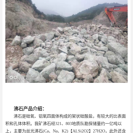
沸石产品介绍：
沸石是硅氧、铝氧四面体构成的架状硅酸盐，有较大的比表面
积和孔体体积。我矿沸石经
321
、
803
地质队勘探储量约一亿吨以
上，主要为丝光沸石
(
Ca
、
Na
、
K2)
【
ALSi2O2
】
27H2O
，此外还含