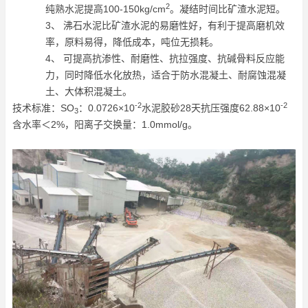
2
纯熟水泥提高100-150kg/cm
。凝结时间比矿渣水泥短。
3、 沸石水泥比矿渣水泥的易磨性好，有利于提高磨机效
率，原料易得，降低成本，吨位无损耗。
4、 可提高抗渗性、耐磨性、抗拉强度、抗碱骨料反应能
力，同时降低水化放热，适合于防水混凝土、耐腐蚀混凝
土、大体积混凝土。
-2
-2
技术标准：SO
：0.0726×10
水泥胶砂28天抗压强度62.88×10
3
含水率＜2%，阳离子交换量：1.0mmol/g。