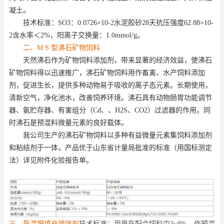
凝土。
技术标准：
SO3
：
0.0726×10
-
2
水泥胶砂
28
天抗压强度
62.88×10
-
2
含水率＜
2%
，阳离子交换量：
1.0mmol/g
。
二、
M S
型沸石矿物饲料
天然沸石作为矿物饲料添加剂，带来显著的经济效益，使沸石
矿物饲料得以迅速推广，沸石矿物饲料用作畜禽、水产饲料添加
剂，促进生长，提供多种动物易于吸收的离子态元素。长期使用，
清新空气，净化池水，改善饲养环境。沸石具有动物肠胃功能调节
器、氨贮存器、有害组分（
Cd
、、
H2S
、
CO2
）过滤器的作用。同
时沸石是预混料微量元素的良好载体。
我公司生产的沸石矿物饲料以多种有益微量元素集饲料添加剂
和粘结剂于一体，产品优于山东省计量局批准的标准（用国标测定
法）详见附件化验报告单。
三、复混肥填充增效剂
技术标准：用量在配合饲料中
3~8%
，作预混