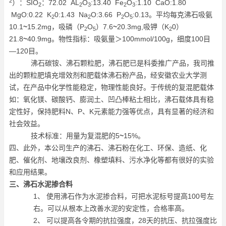
2
）：SIO
：72.02 AL
O
:13.40 Fe
O
:1.10 CaO:1.80
2
2
3
2
3
MgO:0.22 K
0:1.43 Na
O:3.66 P
O
:0.13。平均每克沸石吸氨
2
2
2
5
10.1
~
15.2mg，吸磷（P
O
）7.6
~
20.3mg,吸钾（K
0）
2
5
2
21.8
~
40.9mg。物性指标：吸氨量＞100mmol/100g，细度100目
—120目。
沸石碳铵、沸石颗粒肥，沸石肥已是科委推广产品，我司推
出的颗粒肥填充增效剂和肥载体沸石粉产品，经安徽农业大学测
试，在产品中化学性能稳定，物理性能良好。于传统的复混肥载体
如：氧化镁、碳酸钙、膨润土、凹凸棒粘土相比，沸石载体具有稳
定性好，保持肥料N、P、K元素能力强等优点，具有显著的经济和
社会效益。
技术标准：用量为复混肥的5
~
15%。
四、此外，本公司生产的沸石、沸石粉在化工、环保、造纸、化
肥、催化剂、地壤改良剂、橡塑填料、污水净化等都有很好的实验
和应用结果。
三、沸石水泥掺合料
1、 使用沸石作为水泥掺合料，可把水泥标号提高100号左
右。可以从根本上改善水泥的安定性，合格率高。
2、 可以提高各令期的抗拉强度，28天的抗压、抗拉强度比