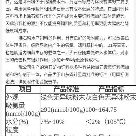
性，这是沸石粉优于钙粉麦饭石、海泡石等成为优良载体的主要原
因。与用饲料作载体相比沸石粉具有成本低廉的特点。在国内饲料
原料市场上沸石粉取代其他原料成为主要饲料添加剂载体是趋势。
因此沸石粉的添加不仅能提高饲料的质量和利用率更能大幅度地降
低原料成本。
沸石粉水产饲料的作用：具有良好的吸附能力，可以改善鱼
体生理条件，吸附肠道内产生的氨氮。饵料原料中的、B1等毒素，
也是肠道内细菌生存的载体之一，沸石粉随粪便进入水体后，对水
质的改善也有很好作用，添加4
~
5
%降低原料成本。
我公司生产的沸石矿物饲料以多种有益微量元素集饲料添加
剂和粘结剂于一体，产品优于山东省计量局批准的标准（用国标测
定法）详见附件化验报告单。
项目
产品标准
产品指标
外观
浅色无异味粉末
灰白色无异味粉
吸氨量
≥
90(mmol/100g)
100
~
164.75
(mmol/100g)
水分(%)
7%
~
10%
＜2%（105℃）
粒度