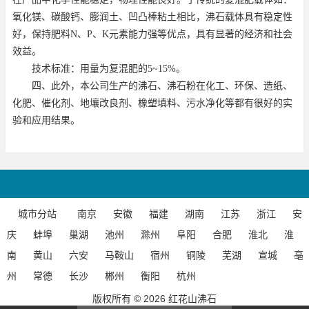
氧化镁、碳酸钙、膨润土、凹凸棒粘土相比，沸石载体具有稳定性
好，保持肥料
N
、
P
、
K
元素能力强等优点，具有显著的经济和社会
效益。
技术标准：用量为复混肥的
5~15%
。
四、此外，本公司生产的沸石、沸石粉在化工、环保、造纸、
化肥、催化剂、地壤改良剂、橡塑填料、污水净化等都有很好的实
验和应用结果。
城市分站
南京
安徽
福建
湖南
江苏
浙江
安
庆
蚌埠
巢湖
池州
滁州
阜阳
合肥
淮北
淮
南
黄山
六安
马鞍山
宿州
铜陵
芜湖
宣城
亳
州
常德
长沙
郴州
衡阳
杭州
版权所有 © 2026 红花山沸石