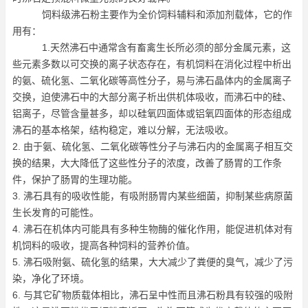
饲料级沸石粉主要作为全价饲料辅料和添加剂载体，它的作
用有：
1.天然沸石中通常含有畜禽生长所必须的部分金属元素，这
些元素多数以可交换的离子状态存在，有机饲料在消化过程中析出
的氨、硫化氢、二氧化碳等高性分子，易与沸石晶体内的金属离子
交换，迫使沸石中的大部分离子析出供机体吸收，而沸石中的硅、
铝离子，尽管含量甚多，却以硅氧四面体或铝氧四面体的形态组成
沸石的基本格架，结构稳定，难以分解，无法吸收。
2. 由于氨、硫化氢、二氧化碳等性分子与沸石内的金属离子相互交
换的结果，大大降低了这些性分子的浓度，改善了肠胃的工作条
件，保护了肠胃的生理功能。
3. 沸石具有的吸收性能，有吸附肠胃内某些细菌，抑制某些病原菌
生长发育的可能性。
4. 沸石在机体内可能具有多种生物酶的催化作用，能促进机体对有
机饲料的吸收，提高各种饲料的营养价值。
5. 沸石吸附氨、硫化氢的结果，大大减少了粪便的臭气，减少了污
染，净化了环境。
6. 与其它矿物质载体相比，沸石呈中性而且沸石粉具有较强的吸附