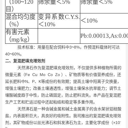
（100
~
120
筛余量＜5%
筛余量＜5%
目）
混合均匀度
变异系数C.Y.S.
＜10%
（%）
＜10%
有害元素
Pb:0.00013,As:0.0
（mg/kg）
技术标准：用量在配合饲料中3
~
8%，作预混料载体时可达
40
~
60%。
二、复混肥填充增效剂
天然沸石作为复混肥填充增效剂，不仅提供多种植物所需的
微量元素（Fe Cu Mo Co Zo ）、矿物质等有价值营养成份，还
延长肥料中N、P、K等成份的有效期；提高土壤中阳离子交换量，
增强土壤肥力；改善土壤通透性，增强土壤保水抗旱能力；调节土
壤酸碱度趋于中性，防止磷固定，防止肥料流失。本产品在复混肥
生产工艺和贮运过程中还起粘结和稳定等多重作用。
天然沸石是一种含碱金属和碱土金属离子的含水架状铝硅酸
盐，内表面积巨大，具良好的吸附性。我司推出的复混肥填充增效
-
剂，其矿物成份以丝光沸石和斜发沸石为主，主要化学成份（×10