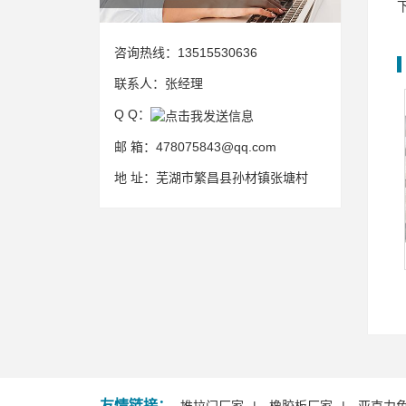
咨询热线：
13515530636
联系人：
张经理
Q Q：
邮 箱：
478075843@qq.com
地 址：
芜湖市繁昌县孙材镇张塘村
友情链接：
推拉门厂家
橡胶板厂家
亚克力