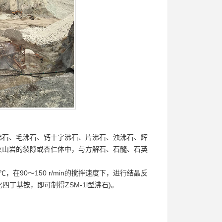
菱沸石、毛沸石、钙十字沸石、片沸石、浊沸石、辉
火山岩的裂隙或杏仁体中，与方解石、石髓、石英
；
℃，在90～150 r/min的搅拌速度下，进行结晶反
丁基铵，即可制得ZSM-1l型沸石)。