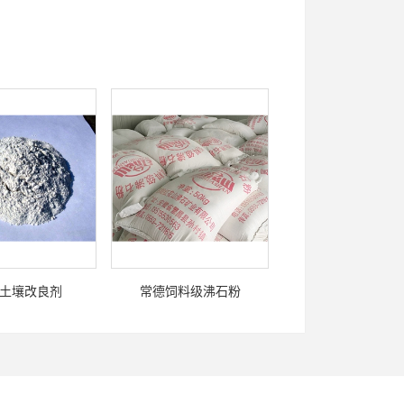
土壤改良剂
常德饲料级沸石粉