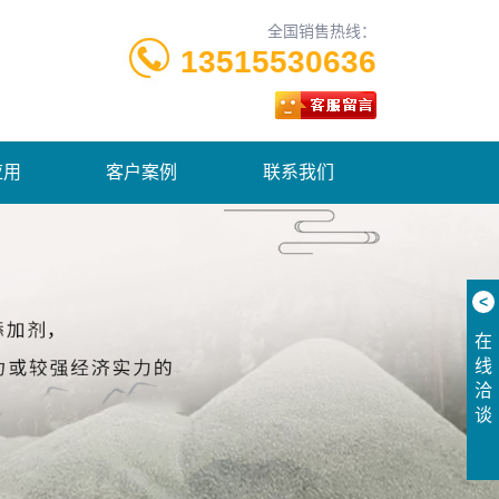
全国销售热线：
13515530636
应用
客户案例
联系我们
<
在
线
洽
谈