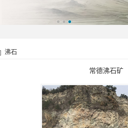
沸石
常德沸石矿