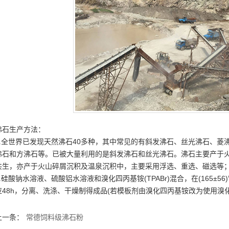
沸石生产方法：
1.全世界已发现天然沸石40多种，其中常见的有斜发沸石、丝光沸石、
沸石和方沸石等。已被大量利用的是斜发沸石和丝光沸石。沸石主要产于
共生，亦产于火山碎屑沉积及温泉沉积中，主要采用浮选、重选、磁选等
2.硅酸钠水溶液、硫酸铝水溶液和溴化四丙基铵(TPABr)混合，在(165±56)
应48h，分离、洗涤、干燥制得成品(若模板剂由溴化四丙基铵改为使用溴化四
上一条：
常德饲料级沸石粉