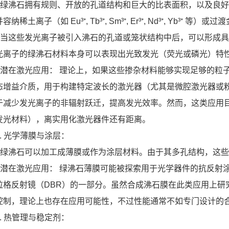
* 绿沸石拥有规则、开放的孔道结构和巨大的比表面积，以及良
容纳稀土离子（如 Eu³⁺, Tb³⁺, Sm³⁺, Er³⁺, Nd³⁺, Yb³⁺ 等）
* 当这些发光离子被引入沸石的孔道或笼状结构中后，可以形成
光离子的绿沸石材料本身可以表现出光致发光（荧光或磷光）特
* 潜在激光应用： 理论上，如果这些掺杂材料能够实现足够的
态增益介质，用于构建特定波长的激光器（尤其是微腔激光器或
于减少发光离子的非辐射跃迁，提高发光效率。然而，这类应用
发光材料），离实用化激光器件还有距离。
2. 光学薄膜与涂层：
* 绿沸石可以加工成薄膜或作为涂层材料。由于其多孔结构，这
* 潜在激光应用： 绿沸石薄膜可能被探索用于光学器件的抗反
拉格反射镜（DBR）的一部分。虽然合成沸石膜在此类应用上研
控制，理论上也存在应用可能性，不过性能通常不如专门设计的
3. 热管理与稳定剂：