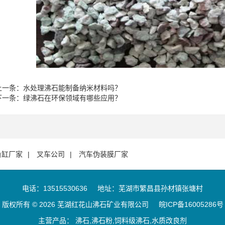
上一条：
水处理沸石能制备纳米材料吗？
下一条：
绿沸石在环保领域有哪些应用？
鱼缸厂家
叉车公司
汽车伪装膜厂家
电话：13515530636
地址：芜湖市繁昌县孙材镇张塘村
版权所有 © 2026 芜湖红花山沸石矿业有限公司
皖ICP备16005286号
主营产品： 沸石,沸石粉,饲料级沸石,水质改良剂