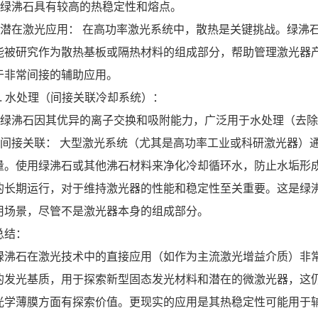
* 绿沸石具有较高的热稳定性和熔点。
* 潜在激光应用： 在高功率激光系统中，散热是关键挑战。绿
能被研究作为散热基板或隔热材料的组成部分，帮助管理激光器
于非常间接的辅助应用。
4. 水处理（间接关联冷却系统）：
* 绿沸石因其优异的离子交换和吸附能力，广泛用于水处理（去
* 间接关联： 大型激光系统（尤其是高功率工业或科研激光器
量。使用绿沸石或其他沸石材料来净化冷却循环水，防止水垢形
的长期运行，对于维持激光器的性能和稳定性至关重要。这是绿
用场景，尽管不是激光器本身的组成部分。
总结：
绿沸石在激光技术中的直接应用（如作为主流激光增益介质）非
的发光基质，用于探索新型固态发光材料和潜在的微激光器，这
光学薄膜方面有探索价值。更现实的应用是其热稳定性可能用于