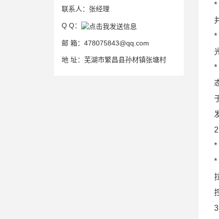
联系人：
张经理
并
Q Q：
邮 箱：
478075843@qq.com
地 址：
芜湖市繁昌县孙材镇张塘村