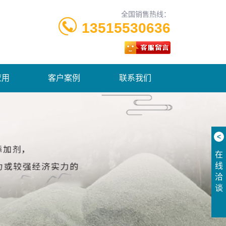
全国销售热线：
13515530636
应用
客户案例
联系我们
<
在
线
洽
谈