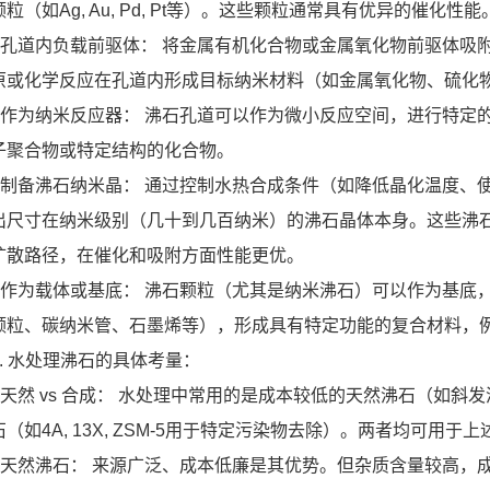
颗粒（如Ag, Au, Pd, Pt等）。这些颗粒通常具有优异的催化性能
* 孔道内负载前驱体： 将金属有机化合物或金属氧化物前驱体
原或化学反应在孔道内形成目标纳米材料（如金属氧化物、硫化
* 作为纳米反应器： 沸石孔道可以作为微小反应空间，进行特
子聚合物或特定结构的化合物。
* 制备沸石纳米晶： 通过控制水热合成条件（如降低晶化温度
出尺寸在纳米级别（几十到几百纳米）的沸石晶体本身。这些沸
扩散路径，在催化和吸附方面性能更优。
* 作为载体或基底： 沸石颗粒（尤其是纳米沸石）可以作为基底，
颗粒、碳纳米管、石墨烯等），形成具有特定功能的复合材料，
3. 水处理沸石的具体考量：
* 天然 vs 合成： 水处理中常用的是成本较低的天然沸石（如
石（如4A, 13X, ZSM-5用于特定污染物去除）。两者均可用于
* 天然沸石： 来源广泛、成本低廉是其优势。但杂质含量较高