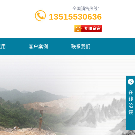
全国销售热线：
13515530636
应用
客户案例
联系我们
<
在
线
洽
谈