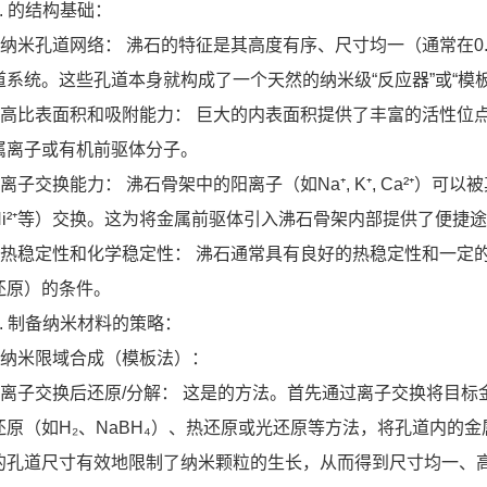
1. 的结构基础：
* 纳米孔道网络： 沸石的特征是其高度有序、尺寸均一（通常在0.
道系统。这些孔道本身就构成了一个天然的纳米级“反应器”或“模板
* 高比表面积和吸附能力： 巨大的内表面积提供了丰富的活性
属离子或有机前驱体分子。
* 离子交换能力： 沸石骨架中的阳离子（如Na⁺, K⁺, Ca²⁺）可以被其他金属离子
Ni²⁺等）交换。这为将金属前驱体引入沸石骨架内部提供了便捷
* 热稳定性和化学稳定性： 沸石通常具有良好的热稳定性和一
还原）的条件。
2. 制备纳米材料的策略：
* 纳米限域合成（模板法）：
* 离子交换后还原/分解： 这是的方法。首先通过离子交换将目
还原（如H₂、NaBH₄）、热还原或光还原等方法，将孔道内的
的孔道尺寸有效地限制了纳米颗粒的生长，从而得到尺寸均一、