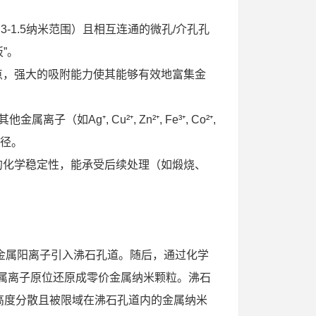
3-1.5纳米范围）且相互连通的微孔/介孔孔
”。
位点，强大的吸附能力使其能够有效地富集金
（如Ag⁺, Cu²⁺, Zn²⁺, Fe³⁺, Co²⁺,
途径。
定的化学稳定性，能承受后续处理（如煅烧、
标金属阳离子引入沸石孔道。随后，通过化学
金属离子原位还原成零价金属纳米颗粒。沸石
高度分散且被限域在沸石孔道内的金属纳米